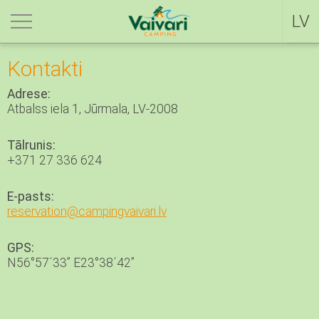
DE
LV
Kontakti
Adrese:
Atbalss iela 1, Jūrmala, LV-2008
Tālrunis:
+371 27 336 624
E-pasts:
reservation@campingvaivari.lv
GPS:
N56°57´33” E23°38´42”